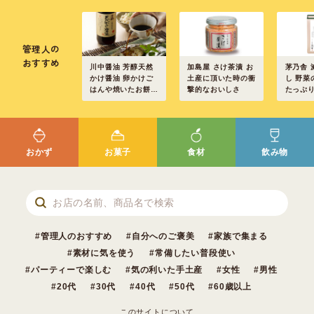
管理人の
おすすめ
川中醤油 芳醇天然
加島屋 さけ茶漬 お
茅乃舎 
かけ醤油 卵かけご
土産に頂いた時の衝
し 野菜
はんや焼いたお餅に
撃的なおいしさ
たっぷ
も
のだし
いおい
おかず
お菓子
食材
飲み物
管理人のおすすめ
自分へのご褒美
家族で集まる
素材に気を使う
常備したい普段使い
パーティーで楽しむ
気の利いた手土産
女性
男性
20代
30代
40代
50代
60歳以上
このサイトについて