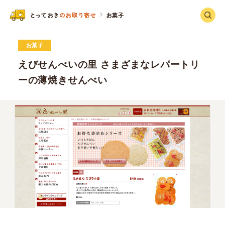
と
っ
ておき
のお取り寄せ
お菓子
お菓子
えびせんべいの里 さまざまなレパートリ
ーの薄焼きせんべい