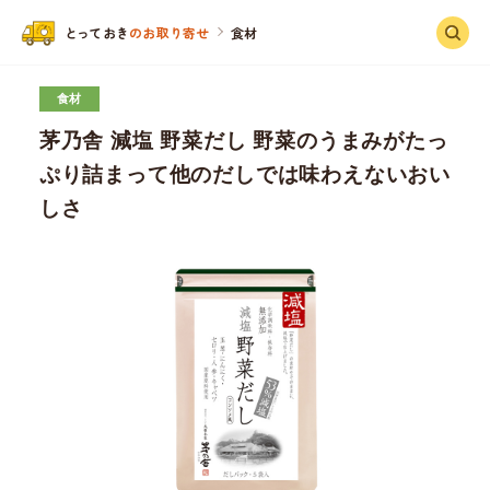
と
っ
ておき
のお取り寄せ
食材
食材
茅乃舎 減塩 野菜だし 野菜のうまみがたっ
ぷり詰まって他のだしでは味わえないおい
しさ