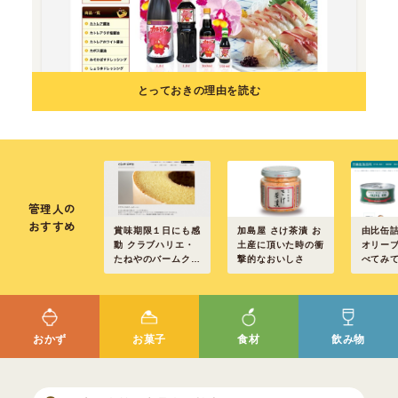
とっておきの理由を読む
管理人の
おすすめ
賞味期限１日にも感
加島屋 さけ茶漬 お
由比缶詰
動 クラブハリエ・
土産に頂いた時の衝
オリーブ
たねやのバームクー
撃的なおいしさ
べてみ
ヘン
ました
おかず
お菓子
食材
飲み物