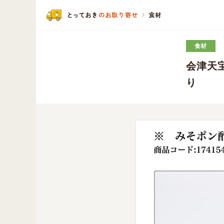
と
っ
ておき
のお取り寄せ
食材
食材
会津天
り