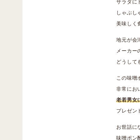
サラダに
しゃぶし
美味しく
地元が会
メーカー
どうして
この味噌
非常にお
老若男女
プレゼン
お世話に
味噌ポン