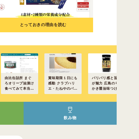
とっておきの理由を読む
釜
ト
に
由比缶詰所 まぐ
賞味期限１日にも
パリパリ感と旨味
元
ろオリーブ油漬け
感動 クラブハリ
が魅力 広島のり
食べてみて本当に
エ・たねやのバー
かき醤油味つけの
驚きました
ムクーヘン
り
飲み物