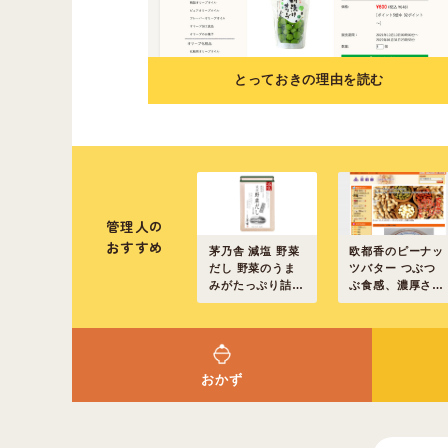
とっておきの理由を読む
管理人の
おすすめ
欧都香のピーナッ
茅乃舎 減塩 野菜
ツバター つぶつ
だし 野菜のうま
ぶ食感、濃厚さ、
みがたっぷり詰ま
ほどよい甘さに大
って他のだしでは
絶賛
味わえないおいし
さ
おかず