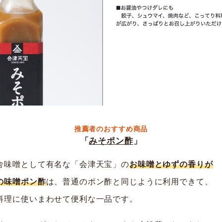
推薦者のおすすめ商品
「
みそポン酢
」
舎味噌として有名な「会津天宝」の
お味噌とゆずの香りが
の味噌ポン酢
は、普通のポン酢と同じように利用できて、
料理に使いまわせて便利な一品です。