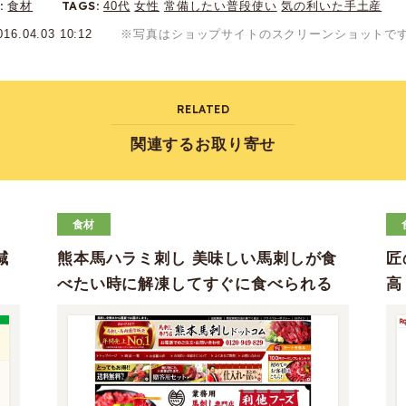
Y
TAGS
食材
40代
女性
常備したい普段使い
気の利いた手土産
016.04.03 10:12
※写真はショップサイトのスクリーンショットで
RELATED
関連するお取り寄せ
食材
減
熊本馬ハラミ刺し 美味しい馬刺しが食
匠
べたい時に解凍してすぐに食べられる
高