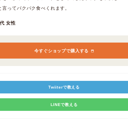
と言ってパクパク食べくれます。
0代 女性
今すぐショップで購入する
Twiiterで教える
LINEで教える