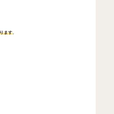
ります
。