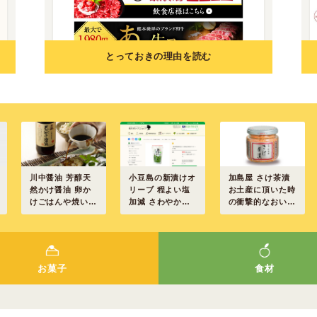
とっておきの理由を読む
川中醤油 芳醇天
小豆島の新漬けオ
加島屋 さけ茶漬
然かけ醤油 卵か
リーブ 程よい塩
お土産に頂いた時
けごはんや焼いた
加減 さわやかな
の衝撃的なおいし
お餅にも
オリーブの香り
さ
お菓子
食材