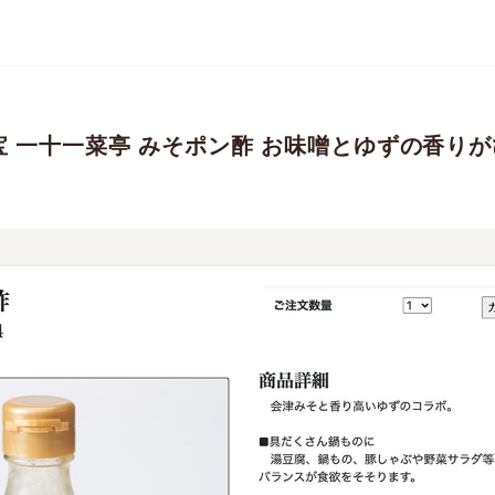
宝 一十一菜亭 みそポン酢 お味噌とゆずの香り