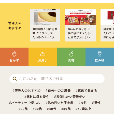
管理人の
おすすめ
賞味期限１日にも感
Oisixのおせち 子
椒房庵 
動 クラブハリエ・
供の頃に食べたかっ
たいこ 
たねやのバームクー
た全てがおいしい重
中にも
ヘン
箱のおせち
おかず
お菓子
食材
飲み物
管理人のおすすめ
自分へのご褒美
家族で集まる
素材に気を使う
常備したい普段使い
パーティーで楽しむ
気の利いた手土産
女性
男性
20代
30代
40代
50代
60歳以上