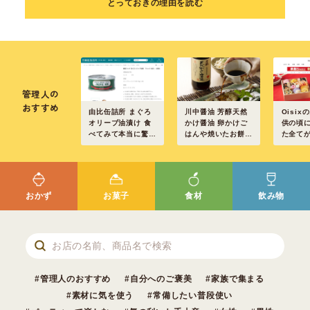
とっておきの理由を読む
管理人の
おすすめ
由比缶詰所 まぐろ
川中醤油 芳醇天然
Oisix
オリーブ油漬け 食
かけ醤油 卵かけご
供の頃
べてみて本当に驚き
はんや焼いたお餅に
た全て
ました
も
箱のお
おかず
お菓子
食材
飲み物
管理人のおすすめ
自分へのご褒美
家族で集まる
素材に気を使う
常備したい普段使い