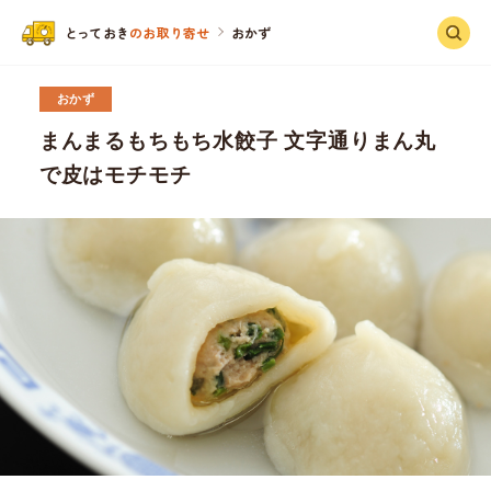
と
っ
ておき
のお取り寄せ
おかず
おかず
まんまるもちもち水餃子 文字通りまん丸
で皮はモチモチ