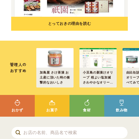
とっておきの理由を読む
管理人の
おすすめ
加島屋 さけ茶漬 お
小豆島の新漬けオリ
由比缶詰
土産に頂いた時の衝
ーブ 程よい塩加減
オリーブ
撃的なおいしさ
さわやかなオリーブ
べてみ
の香り
ました
おかず
お菓子
食材
飲み物